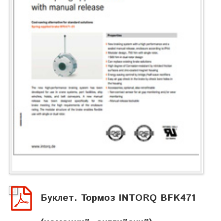
Буклет. Тормоз INTORQ BFK471