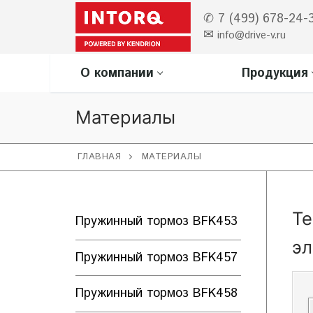
Перейти
✆ 7 (499) 678-24-
к
✉
info@drive-v.ru
содержимому
О компании
Продукция
Материалы
ГЛАВНАЯ
МАТЕРИАЛЫ
Те
Пружинный тормоз BFK453
эл
Пружинный тормоз BFK457
Пружинный тормоз BFK458