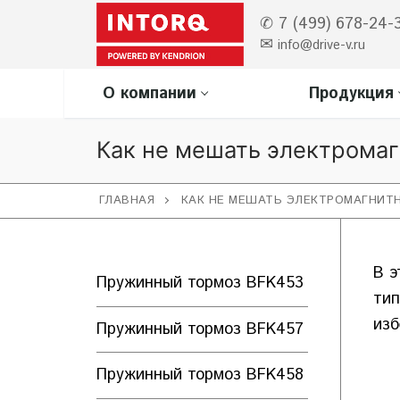
Перейти
✆ 7 (499) 678-24-
к
✉
info@drive-v.ru
содержимому
О компании
Продукция
Как не мешать электромаг
ГЛАВНАЯ
КАК НЕ МЕШАТЬ ЭЛЕКТРОМАГНИТ
В э
Пружинный тормоз BFK453
тип
изб
Пружинный тормоз BFK457
Пружинный тормоз BFK458