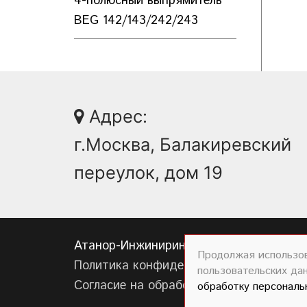
4-полюсный выпрямитель
BEG 142/143/242/243
Адрес:
г.Москва, Балакиревский
переулок, дом 19
Атанор-Инжиниринг официальный дист
Продолжая использов
Политика конфиденциальности
пользовательских да
Согласие на обработку персональных 
обработку персональ